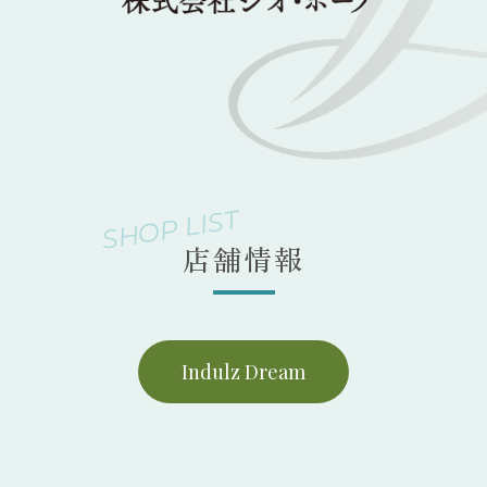
SHOP LIST
店舗情報
Indulz Dream